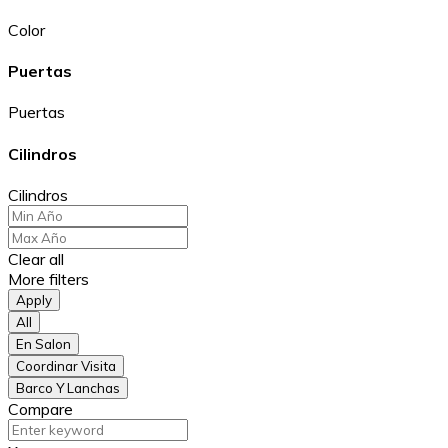
Color
Puertas
Puertas
Cilindros
Cilindros
Clear all
More filters
Apply
All
En Salon
Coordinar Visita
Barco Y Lanchas
Compare