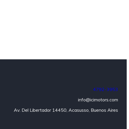
4792-3953
y
info@icimotors.com
Av. Del Libertador 14450, Acasusso, Buenos Aires