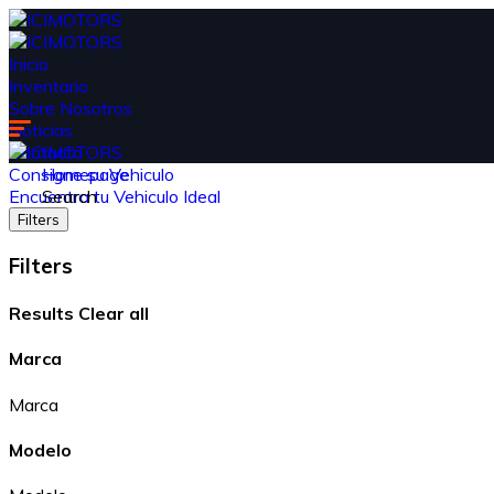
Inicio
Inventario
Sobre Nosotros
Noticias
Contacto
Consigne su Vehiculo
Homepage
Encuentra tu Vehiculo Ideal
Search
Filters
Filters
Results
Clear all
Marca
Marca
Modelo